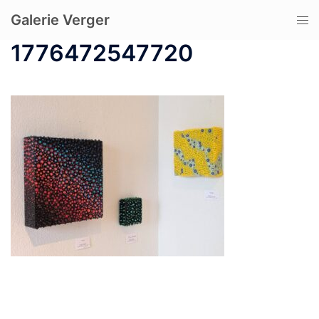
コ
Galerie Verger
ト
ン
グ
テ
1776472547720
ル
ン
メ
ツ
ニ
へ
ュ
ス
ー
キ
ッ
プ