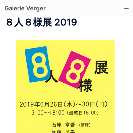
コ
Galerie Verger
ト
ン
グ
テ
８人８様展 2019
ル
ン
メ
ツ
ニ
へ
ュ
ス
ー
キ
ッ
プ