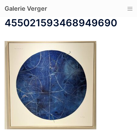
コ
Galerie Verger
ト
ン
グ
テ
455021593468949690
ル
ン
メ
ツ
ニ
へ
ュ
ス
ー
キ
ッ
プ