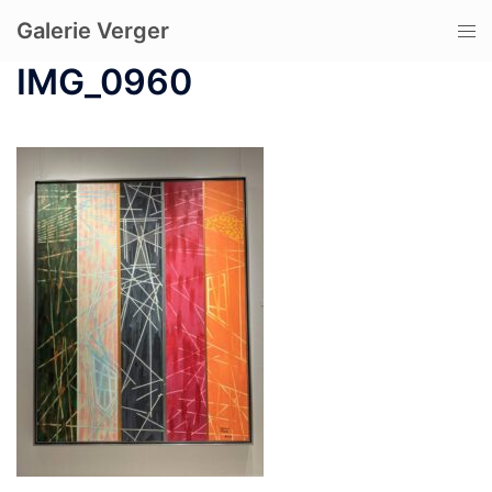
コ
Galerie Verger
ト
ン
グ
テ
IMG_0960
ル
ン
メ
ツ
ニ
へ
ュ
ス
ー
キ
ッ
プ