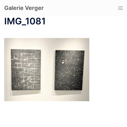
コ
Galerie Verger
ト
ン
グ
テ
IMG_1081
ル
ン
メ
ツ
ニ
へ
ュ
ス
ー
キ
ッ
プ