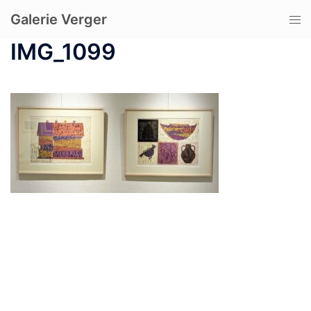
コ
Galerie Verger
ト
ン
グ
テ
IMG_1099
ル
ン
メ
ツ
ニ
へ
ュ
ス
ー
キ
ッ
プ