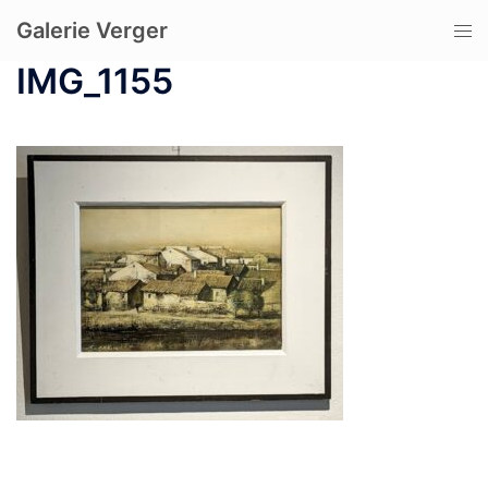
コ
Galerie Verger
ト
ン
グ
テ
IMG_1155
ル
ン
メ
ツ
ニ
へ
ュ
ス
ー
キ
ッ
プ