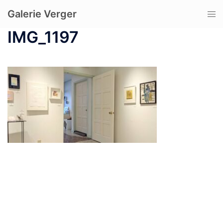
コ
Galerie Verger
ト
ン
グ
テ
IMG_1197
ル
ン
メ
ツ
ニ
へ
ュ
ス
ー
キ
ッ
プ