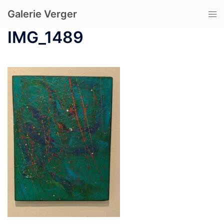
コ
Galerie Verger
ト
ン
グ
テ
IMG_1489
ル
ン
メ
ツ
ニ
へ
ュ
ス
ー
キ
ッ
プ