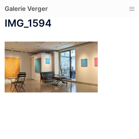
コ
Galerie Verger
ト
ン
グ
テ
IMG_1594
ル
ン
メ
ツ
ニ
へ
ュ
ス
ー
キ
ッ
プ