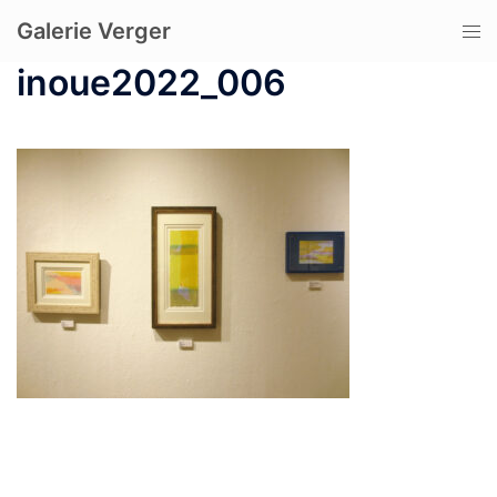
コ
Galerie Verger
ト
ン
グ
テ
inoue2022_006
ル
ン
メ
ツ
ニ
へ
ュ
ス
ー
キ
ッ
プ