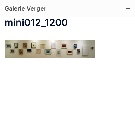
コ
Galerie Verger
ト
ン
グ
テ
mini012_1200
ル
ン
メ
ツ
ニ
へ
ュ
ス
ー
キ
ッ
プ