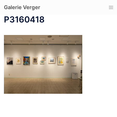
コ
Galerie Verger
ト
ン
グ
テ
P3160418
ル
ン
メ
ツ
ニ
へ
ュ
ス
ー
キ
ッ
プ