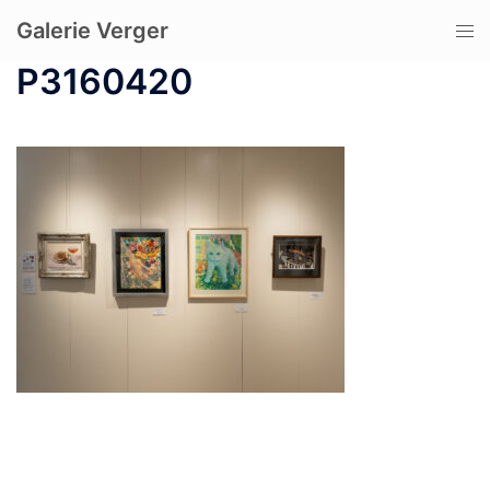
コ
Galerie Verger
ト
ン
グ
テ
P3160420
ル
ン
メ
ツ
ニ
へ
ュ
ス
ー
キ
ッ
プ