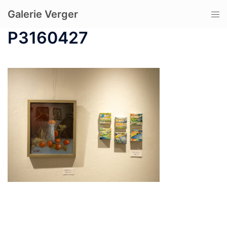
コ
Galerie Verger
ト
ン
グ
テ
P3160427
ル
ン
メ
ツ
ニ
へ
ュ
ス
ー
キ
ッ
プ