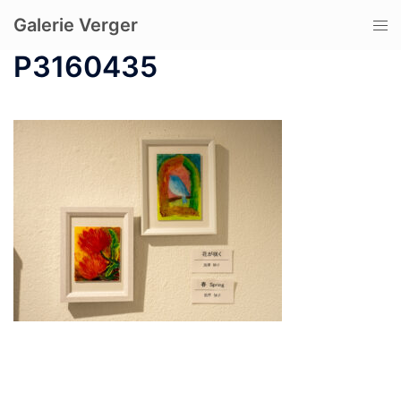
コ
Galerie Verger
ト
ン
グ
テ
P3160435
ル
ン
メ
ツ
ニ
へ
ュ
ス
ー
キ
ッ
プ