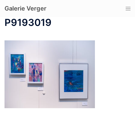
コ
Galerie Verger
ト
ン
グ
テ
P9193019
ル
ン
メ
ツ
ニ
へ
ュ
ス
ー
キ
ッ
プ