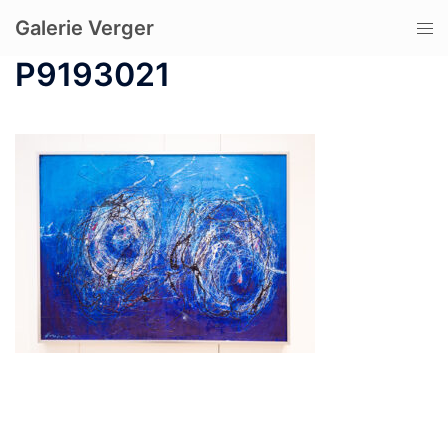
コ
Galerie Verger
ト
ン
グ
テ
P9193021
ル
ン
メ
ツ
ニ
へ
ュ
ス
ー
キ
ッ
プ