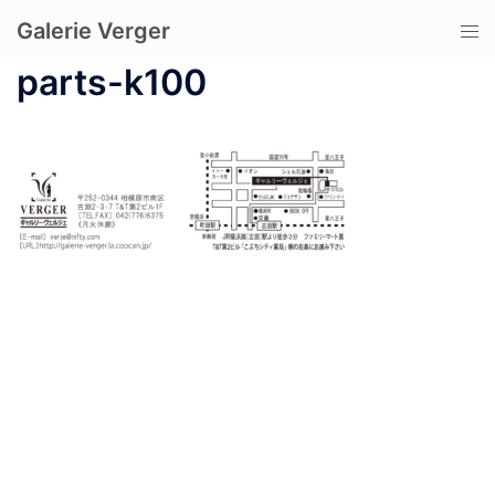
コ
Galerie Verger
ト
ン
グ
テ
parts-k100
ル
ン
メ
ツ
ニ
へ
ュ
ス
ー
キ
ッ
プ