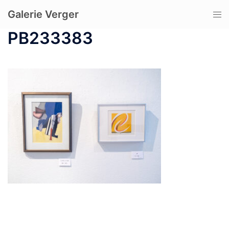
コ
Galerie Verger
ト
ン
グ
テ
PB233383
ル
ン
メ
ツ
ニ
へ
ュ
ス
ー
キ
ッ
プ