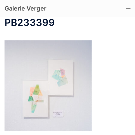
コ
Galerie Verger
ト
ン
グ
テ
PB233399
ル
ン
メ
ツ
ニ
へ
ュ
ス
ー
キ
ッ
プ