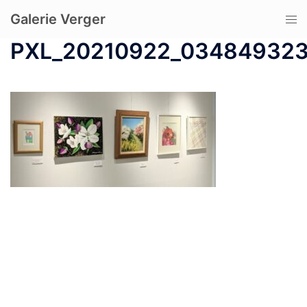
コ
Galerie Verger
ト
ン
グ
テ
PXL_20210922_03484932
ル
ン
メ
ツ
ニ
へ
ュ
ス
ー
キ
ッ
プ