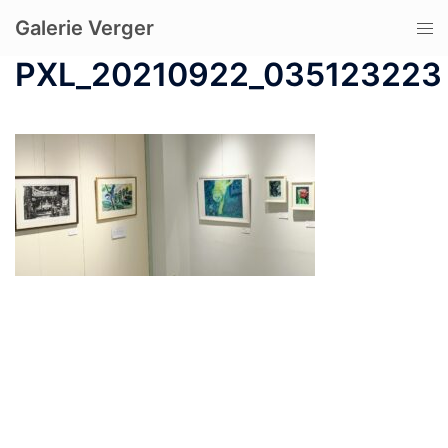
コ
Galerie Verger
ト
ン
グ
テ
PXL_20210922_035123223
ル
ン
メ
ツ
ニ
へ
ュ
ス
ー
キ
ッ
プ