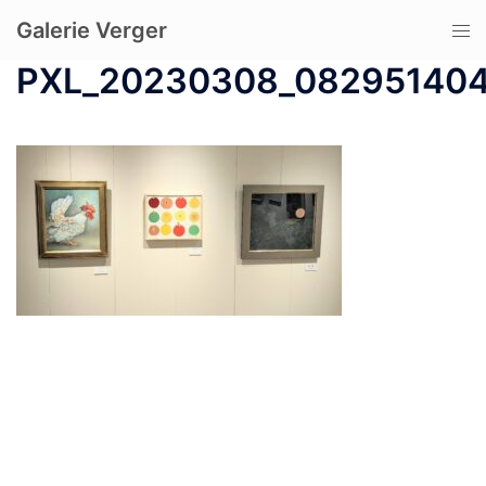
コ
Galerie Verger
ト
ン
グ
テ
PXL_20230308_08295140
ル
ン
メ
ツ
ニ
へ
ュ
ス
ー
キ
ッ
プ