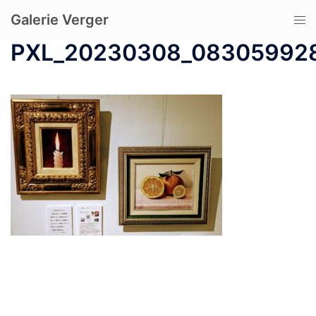
コ
Galerie Verger
ト
ン
グ
テ
PXL_20230308_08305992
ル
ン
メ
ツ
ニ
へ
ュ
ス
ー
キ
ッ
プ