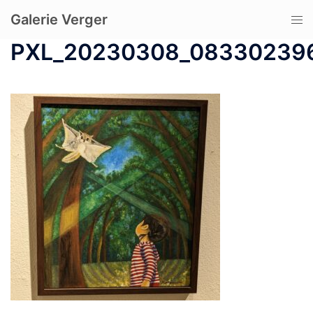
コ
Galerie Verger
ト
ン
グ
テ
PXL_20230308_08330239
ル
ン
メ
ツ
ニ
へ
ュ
ス
ー
キ
ッ
プ