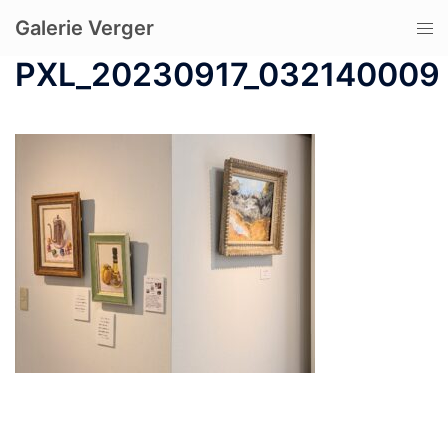
コ
Galerie Verger
ト
ン
グ
テ
PXL_20230917_032140009
ル
ン
メ
ツ
ニ
へ
ュ
ス
ー
キ
ッ
プ