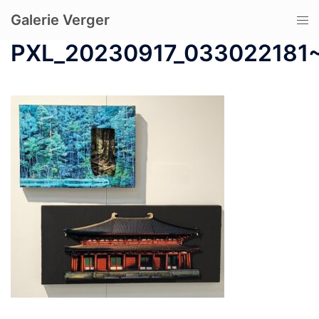
コ
Galerie Verger
ト
ン
グ
テ
PXL_20230917_033022181
ル
ン
メ
ツ
ニ
へ
ュ
ス
ー
キ
ッ
プ