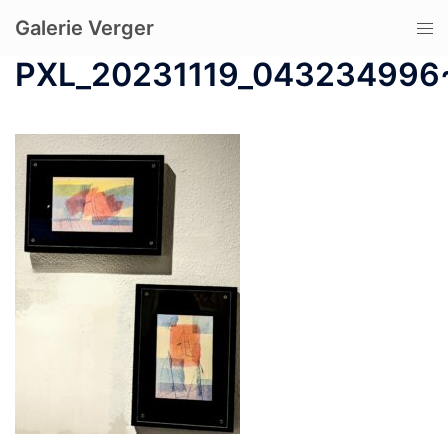
コ
Galerie Verger
ト
ン
グ
テ
PXL_20231119_043234996
ル
ン
メ
ツ
ニ
へ
ュ
ス
ー
キ
ッ
プ