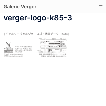
コ
Galerie Verger
ト
ン
グ
テ
verger-logo-k85-3
ル
ン
メ
ツ
ニ
へ
ュ
ス
ー
キ
ッ
プ