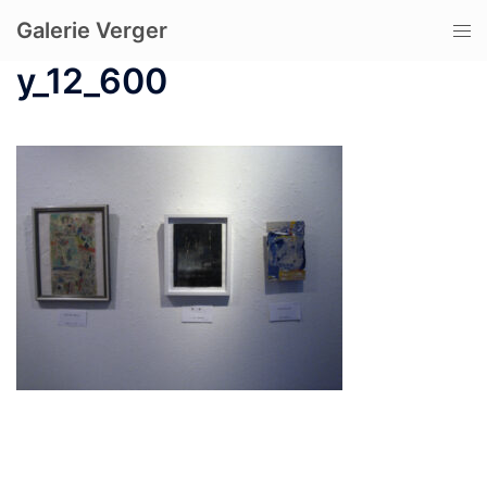
コ
Galerie Verger
ト
ン
グ
テ
y_12_600
ル
ン
メ
ツ
ニ
へ
ュ
ス
ー
キ
ッ
プ