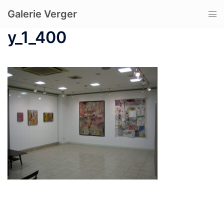
コ
Galerie Verger
ト
ン
グ
テ
y_1_400
ル
ン
メ
ツ
ニ
へ
ュ
ス
ー
キ
ッ
プ